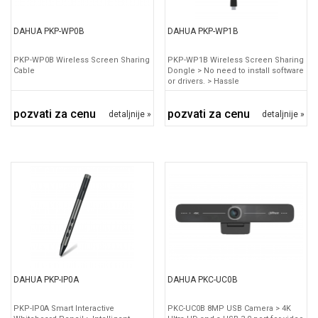
DAHUA PKP-WP0B
DAHUA PKP-WP1B
PKP-WP0B Wireless Screen Sharing
PKP-WP1B Wireless Screen Sharing
Cable
Dongle > No need to install software
or drivers. > Hassle
pozvati za cenu
pozvati za cenu
detaljnije »
detaljnije »
DAHUA PKP-IP0A
DAHUA PKC-UC0B
PKP-IP0A Smart Interactive
PKC-UC0B 8MP USB Camera > 4K