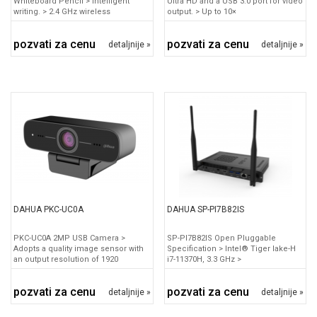
Whiteboard Pencil > Intelligent
Ultra HD and a USB 3.0 port for video
writing. > 2.4 GHz wireless
output. > Up to 10×
pozvati za cenu
pozvati za cenu
detaljnije »
detaljnije »
DAHUA PKC-UC0A
DAHUA SP-PI7B82IS
PKC-UC0A 2MP USB Camera >
SP-PI7B82IS Open Pluggable
Adopts a quality image sensor with
Specification > Intel® Tiger lake-H
an output resolution of 1920
i7-11370H, 3.3 GHz >
pozvati za cenu
pozvati za cenu
detaljnije »
detaljnije »