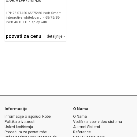
DAHUA LPH75-ST420
LPH75-ST420 65/75/86 inch Smart
interactive whiteboard > 65/75/86-
inch 4K DLED display with
pozvati za cenu
detaljnije »
Informacije
O Nama
Informacije o isporuci Robe
O Nama
Politika privatnosti
Vodič za izbor video sistema
Uslovi korišćenja
Alarmni Sistemi
Procedura za povrat robe
Reference