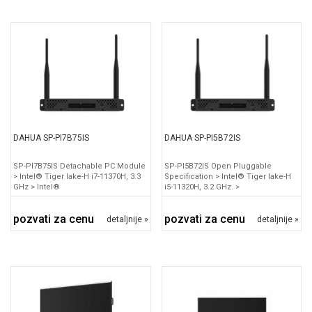
DAHUA SP-PI7B75IS
DAHUA SP-PI5B72IS
SP-PI7B75IS Detachable PC Module
SP-PI5B72IS Open Pluggable
> Intel® Tiger lake-H i7-11370H, 3.3
Specification > Intel® Tiger lake-H
GHz > Intel®
i5-11320H, 3.2 GHz. >
pozvati za cenu
pozvati za cenu
detaljnije »
detaljnije »