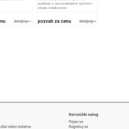
puštanje u rad postavljene opreme i
obuka ovla&scaron
enu
pozvati za cenu
detaljnije »
detaljnije »
Korisnički nalog
Prijavi se
izbor video sistema
Registruj se