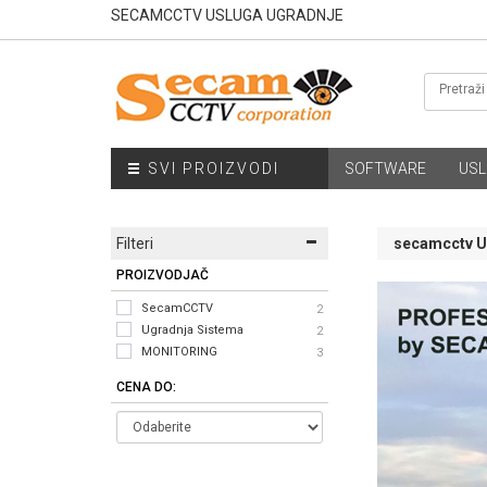
SECAMCCTV USLUGA UGRADNJE
SVI PROIZVODI
SOFTWARE
USL
Filteri
secamcctv 
PROIZVODJAČ
SecamCCTV
2
Ugradnja Sistema
2
MONITORING
3
CENA DO: