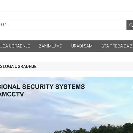
UGA UGRADNJE
ZANIMLJIVO
URADI SAM
ŠTA TREBA DA Z
USLUGA UGRADNJE: