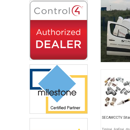
SECAMCCTV Sitan 
Tiplovi, šrafovi, d