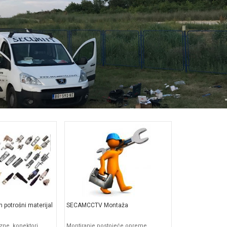
potrošni materijal
SECAMCCTV Montaža
ozne, konektori..
Montiranje postojeće opreme,