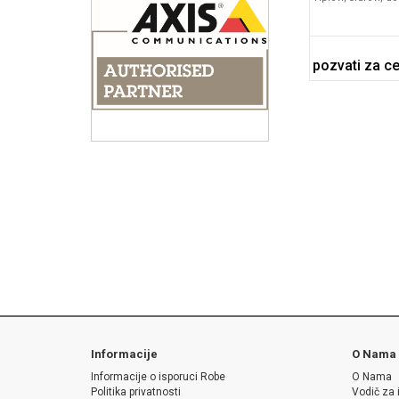
pozvati za c
Informacije
O Nama
Informacije o isporuci Robe
O Nama
Politika privatnosti
Vodič za 