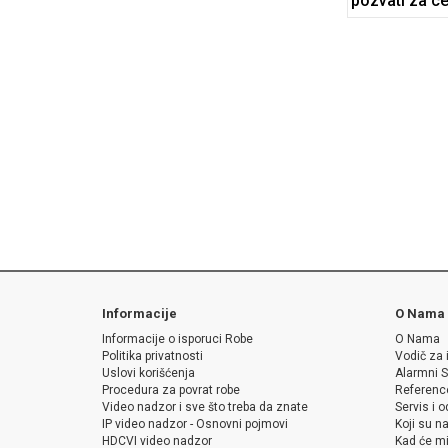
pozvati za c
Informacije
O Nama
Informacije o isporuci Robe
O Nama
Politika privatnosti
Vodič za 
Uslovi korišćenja
Alarmni S
Procedura za povrat robe
Referenc
Video nadzor i sve što treba da znate
Servis i 
IP video nadzor - Osnovni pojmovi
Koji su na
HDCVI video nadzor
Kad će mi