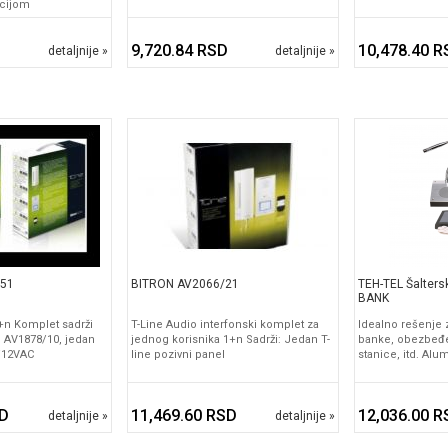
cijom
9,720.84 RSD
10,478.40 R
detaljnije »
detaljnije »
/51
BITRON AV2066/21
TEH-TEL Šaltersk
BANK
 4+n Komplet sadrži
T-Line Audio interfonski komplet za
Idealno rešenje
l AV1878/10, jedan
jednog korisnika 1+n Sadrži: Jedan T-
banke, obezbeđe
/12VAC
line pozivni panel
stanice, itd. Al
SD
11,469.60 RSD
12,036.00 R
detaljnije »
detaljnije »