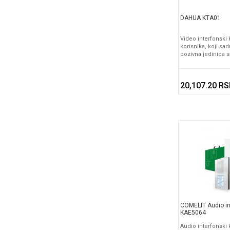
DAHUA KTA01
Video interfonski
korisnika, koji sa
pozivna jedinica 
20,107.20 R
COMELIT Audio in
KAE5064
Audio interfonski