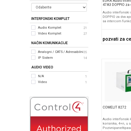
EURA Audio inter
47A3 DOPPIO za 
Audio interfonski
DOPPIO za dva apr
INTERFONSKI KOMPLET
sa intercom funk
Audio Komplet
21
Video Komplet
27
pozvati za c
NAČIN KOMUNIKACIJE
Analogni / CAT5 / Adresabilni
35
IP Sistem
14
AUDIO VIDEO
N/A
1
Video
1
COMELIT 8272
Audio interfonski
korisnika, 4+n, u s
Pozivnipaneltipas