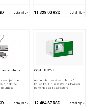
SD
11,328.00 RSD
detaljnije »
detaljnije »
i audio interfon
COMELIT 8273
 za menjačnice,
Audio interfonski komplet za 3
nje, bolnice,
korisnika, 4+n, u sastavu: ● Pozivni
uminijumska
panel tipa sa 3 poz.tastera
SD
12,484.87 RSD
detaljnije »
detaljnije »