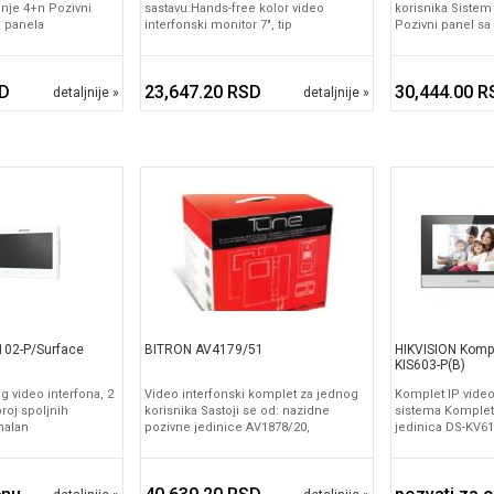
anje 4+n Pozivni
sastavu:Hands-free kolor video
korisnika Sistem
a panela
interfonski monitor 7", tip
Pozivni panel sa
SD
23,647.20 RSD
30,444.00 R
detaljnije »
detaljnije »
102-P/Surface
BITRON AV4179/51
HIKVISION Kompl
KIS603-P(B)
 video interfona, 2
Video interfonski komplet za jednog
Komplet IP video
roj spoljnih
korisnika Sastoji se od: nazidne
sistema Komplet 
malan
pozivne jedinice AV1878/20,
jedinica DS-KV6