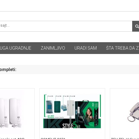
UGA UGRADNJE
ZANIMLJIVO
URADI SAM
ŠTA TREBA DA Z
kompleti: