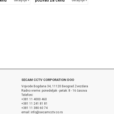
cenu
pozvati za cenu
detaljnije »
detaljnije »
SECAM CCTV CORPORATION DOO
Vojvode Bogdana 34, 11120 Beograd Zvezdara
Radno vreme: ponedeljak - petak: 8 - 16 časova
Telefoni:
+381 11 4000 460
+381 11 241 81 81
+381 11 380 60 74
email: info@secamcctv.co.rs