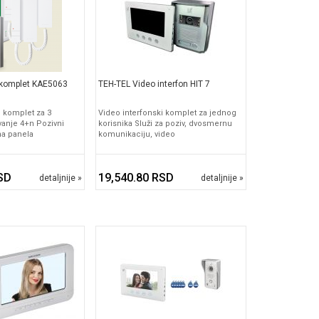
komplet KAE5063
TEH-TEL Video interfon HIT 7
i komplet za 3
Video interfonski komplet za jednog
vanje 4+n Pozivni
korisnika Služi za poziv, dvosmernu
na panela
komunikaciju, video
SD
19,540.80 RSD
detaljnije »
detaljnije »