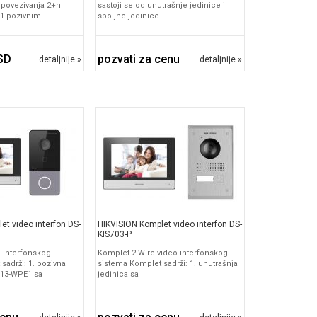
 povezivanja 2+n
sastoji se od unutrašnje jedinice i
 1 pozivnim
spoljne jedinice
SD
pozvati za cenu
detaljnije »
detaljnije »
et video interfon DS-
HIKVISION Komplet video interfon DS-
KIS703-P
 interfonskog
Komplet 2-Wire video interfonskog
sadrži: 1. pozivna
sistema Komplet sadrži: 1. unutrašnja
113-WPE1 sa
jedinica sa