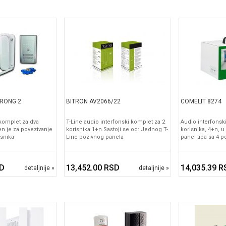
TRONG 2
BITRON AV2066/22
COMELIT 8274
 komplet za dva
T-Line audio interfonski komplet za 2
Audio interfonsk
n je za povezivanje
korisnika 1+n Sastoji se od: Jednog T-
korisnika, 4+n, u
isnika
Line pozivnog panela
panel tipa sa 4 p
SD
13,452.00 RSD
14,035.39 R
detaljnije »
detaljnije »