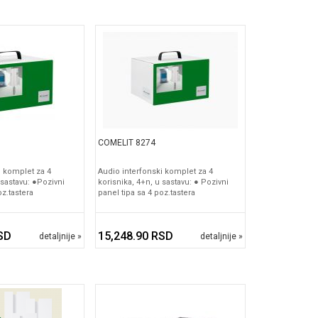
COMELIT 8274
i komplet za 4
Audio interfonski komplet za 4
 sastavu: ●Pozivni
korisnika, 4+n, u sastavu: ● Pozivni
oz.tastera
panel tipa sa 4 poz.tastera
SD
15,248.90 RSD
detaljnije »
detaljnije »