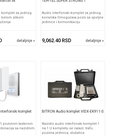
terfon IN
TEH-TEL SUPER STRONG 1
i komplet za jednog
Audio interfonski komplet za jednog
o belom slikom
korisnika Omogućava poziv sa spoljne
jučenja
jedinice i komunikaciju
D
9,062.40 RSD
detaljnije »
detaljnije »
nterfonski komplet
BITRON Audio komplet VIDX-EK911-S
 1 pozivnim tasterom
Nazidni audio interfonski komplet 1
binacija sa nazidnim
na 1 U kompletu se nalazi: trafo,
pozivna jedinica, slušalica