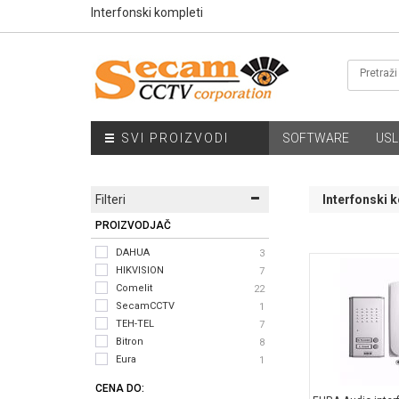
Interfonski kompleti
SVI PROIZVODI
SOFTWARE
USL
Filteri
Interfonski 
PROIZVODJAČ
DAHUA
3
HIKVISION
7
Comelit
22
SecamCCTV
1
TEH-TEL
7
Bitron
8
Eura
1
CENA DO: