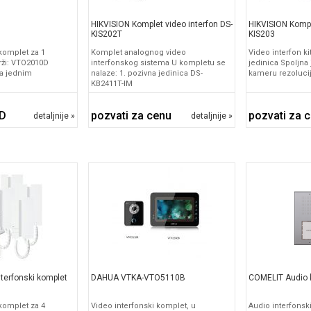
HIKVISION Komplet video interfon DS-
HIKVISION Kompl
KIS202T
KIS203
 komplet za 1
Komplet analognog video
Video interfon ki
drži: VTO2010D
interfonskog sistema U kompletu se
jedinica Spoljna
sa jednim
nalaze: 1. pozivna jedinica DS-
kameru rezoluci
KB2411T-IM
SD
pozvati za cenu
pozvati za 
detaljnije »
detaljnije »
terfonski komplet
DAHUA VTKA-VTO5110B
COMELIT Audio 
 komplet za 4
Video interfonski komplet, u
Audio interfonsk