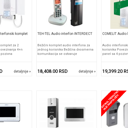
terfonski komplet
TEH-TEL Audio interfon INTERDECT
COMELIT Audio 
 komplet za 2
Bežični komplet audio interfona za
Audio interfonsk
povezivanja 4+n
jednog korisnika Bežična dvosmerna
korisnika Povezi
 pozivna
komunikacija se ostvaruje
panel sa 4 poziv
SD
18,408.00 RSD
19,399.20 R
detaljnije »
detaljnije »