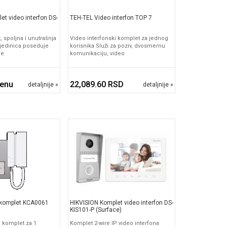
et video interfon DS-
TEH-TEL Video interfon TOP 7
t, spoljna i unutrašnja
Video interfonski komplet za jednog
 jedinica poseduje
korisnika Služi za poziv, dvosmernu
je
komunikaciju, video
cenu
22,089.60 RSD
detaljnije »
detaljnije »
komplet KCA0061
HIKVISION Komplet video interfon DS-
KIS101-P (Surface)
i komplet za 1
Komplet 2-wire IP video interfona