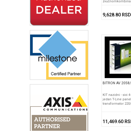
zvučnomkombina
9,628.80 RSD
BITRON AV 2058
KIT nazidni - sivi
jedan T-Line pane
transformator 220
11,469.60 R