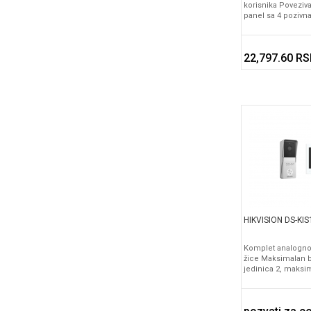
korisnika Poveziv
panel sa 4 pozivn
22,797.60 R
HIKVISION DS-KIS
Komplet analognog
žice Maksimalan b
jedinica 2, maksi