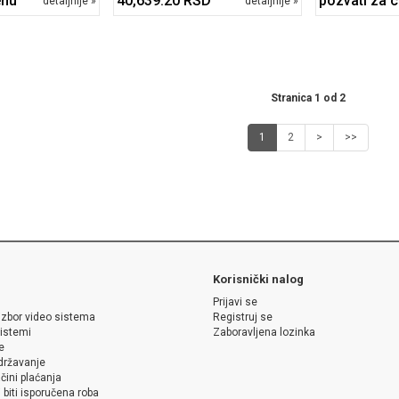
enu
40,639.20 RSD
pozvati za 
detaljnije »
detaljnije »
Stranica 1 od 2
1
2
>
>>
Korisnički nalog
Prijavi se
izbor video sistema
Registruj se
istemi
Zaboravljena lozinka
e
održavanje
čini plaćanja
 biti isporučena roba