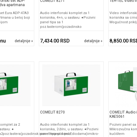
fonski set ADP-
COMELIT 8271
TEH-TEL Video in
dva apartmana
 set Eura ADP-47A3
Audio interfonski komplet za 1
Video interfonsk
tmana u beloj boji
korisnika, 4+n, u sastavu: ●Pozivni
korisnika sa crn
cijom
panel tipa sa 1
Mogućnost prikl
poz.tasterom(pozadinsko
enu
7,434.00 RSD
8,850.00 RS
detaljnije »
detaljnije »
COMELIT 8270
COMELIT Audio i
KAE5061
 komplet za 2
Audio interfonski komplet za 1
Pozivni panel sa
astavu: ●
korisnika, 2-žilni, u sastavu: ●Pozivni
Mikrozvučna kom
a2poz.tastera(pozadinskoosvetlenjeplavimLEdiodama)imikro-
panel tipa sa 1 poz.
kućištem