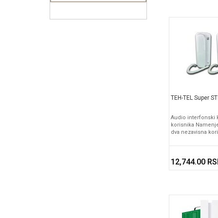
TEH-TEL Super S
Audio interfonski
korisnika Namenje
dva nezavisna kor
12,744.00 R