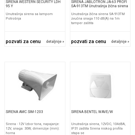
SIRENA WESTERN SECURITY LDH
SIRENA JABLOTRON JA-63 PROFI
95 Y
SA-913TM Unutrašnja žična sirena
Unutrašnja sirena sa lampom
Unutrašnja žična sirena SA-913TM
Potrošnja
zvučna snaga 110 dB(A) na 1m
tamper zaštita
pozvati za cenu
pozvati za cenu
detaljnije »
detaljnije »
SIRENA AMC SIM-1203
SIRENA BENTEL WAVE/W
Sirena - 12V Izbor tona, napajanje:
Unutrašnja sirena, 12VDC, 104dBA,
12V, snaga: 30W, dimenzije (mm):
IP31 zaštita Sirena niskog profila
horna
stapa se