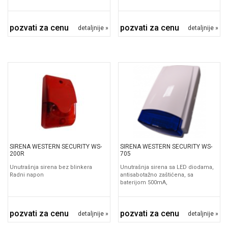
pozvati za cenu
pozvati za cenu
detaljnije »
detaljnije »
SIRENA WESTERN SECURITY WS-
SIRENA WESTERN SECURITY WS-
200R
705
Unutrašnja sirena bez blinkera
Unutrašnja sirena sa LED diodama,
Radni napon
antisabotažno zaštićena, sa
baterijom 500mA,
pozvati za cenu
pozvati za cenu
detaljnije »
detaljnije »