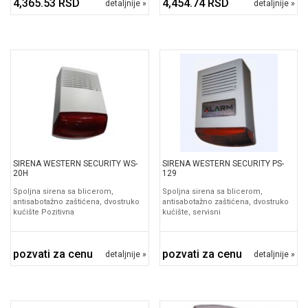
4,365.53 RSD
4,454.74 RSD
detaljnije »
detaljnije »
SIRENA WESTERN SECURITY WS-
SIRENA WESTERN SECURITY PS-
20H
129
Spoljna sirena sa blicerom,
Spoljna sirena sa blicerom,
antisabotažno zaštićena, dvostruko
antisabotažno zaštićena, dvostruko
kućište Pozitivna
kućište, servisni
pozvati za cenu
pozvati za cenu
detaljnije »
detaljnije »