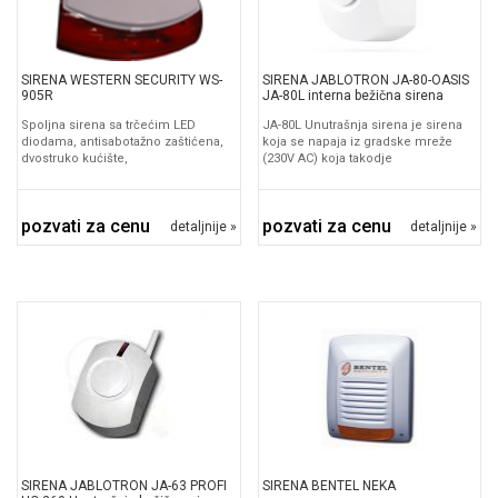
SIRENA WESTERN SECURITY WS-
SIRENA JABLOTRON JA-80-OASIS
905R
JA-80L interna bežična sirena
Spoljna sirena sa trčećim LED
JA-80L Unutrašnja sirena je sirena
diodama, antisabotažno zaštićena,
koja se napaja iz gradske mreže
dvostruko kućište,
(230V AC) koja takodje
pozvati za cenu
pozvati za cenu
detaljnije »
detaljnije »
SIRENA JABLOTRON JA-63 PROFI
SIRENA BENTEL NEKA