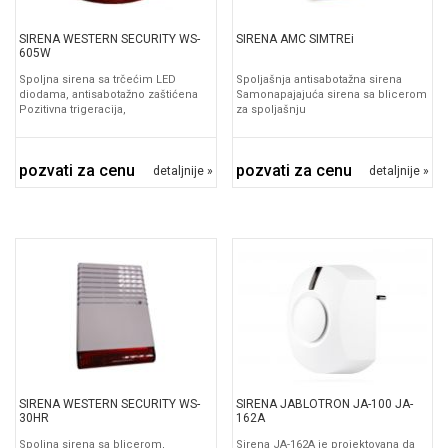
SIRENA WESTERN SECURITY WS-
SIRENA AMC SIMTREi
605W
Spoljna sirena sa trčećim LED
Spoljašnja antisabotažna sirena
diodama, antisabotažno zaštićena
Samonapajajuća sirena sa blicerom
Pozitivna trigeracija,
za spoljašnju
pozvati za cenu
pozvati za cenu
detaljnije »
detaljnije »
SIRENA WESTERN SECURITY WS-
SIRENA JABLOTRON JA-100 JA-
30HR
162A
Spoljna sirena sa blicerom,
Sirena JA-162A je projektovana da