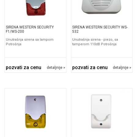
SIRENA WESTERN SECURITY
SIRENA WESTERN SECURITY WS-
F1/WS-200
532
Unutrašnja sirena sa lampom
Unutrašnja sirena - piezo, sa
Potrošnja
tamperom 110dB Potrošnja
pozvati za cenu
pozvati za cenu
detaljnije »
detaljnije »