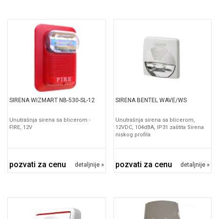
SIRENA WIZMART NB-530-SL-12
SIRENA BENTEL WAVE/WS
Unutrašnja sirena sa blicerom -
Unutrašnja sirena sa blicerom,
FIRE, 12V
12VDC, 104dBA, IP31 zaštita Sirena
niskog profila
pozvati za cenu
pozvati za cenu
detaljnije »
detaljnije »