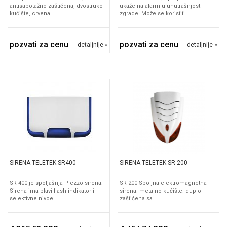
antisabotažno zaštićena, dvostruko
ukaže na alarm u unutrašnjosti
kućište, crvena
zgrade. Može se koristiti
pozvati za cenu
pozvati za cenu
detaljnije »
detaljnije »
SIRENA TELETEK SR400
SIRENA TELETEK SR 200
SR 400 je spoljašnja Piezzo sirena.
SR 200 Spoljna elektromagnetna
Sirena ima plavi flash indikator i
sirena; metalno kućište; duplo
selektivne nivoe
zaštićena sa