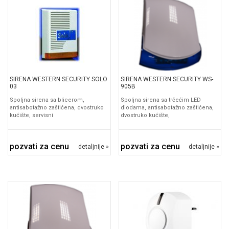
SIRENA WESTERN SECURITY SOLO
SIRENA WESTERN SECURITY WS-
03
905B
Spoljna sirena sa blicerom,
Spoljna sirena sa trčećim LED
antisabotažno zaštićena, dvostruko
diodama, antisabotažno zaštićena,
kućište, servisni
dvostruko kućište,
pozvati za cenu
pozvati za cenu
detaljnije »
detaljnije »