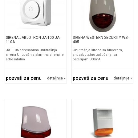
SIRENA JABLOTRON JA-100 JA-
SIRENA WESTERN SECURITY WS-
110A
405
JA-110A adresabilna unutrašnja
Unutrašnja sirena sa blicerom,
sirena Unutrašnja alarmna sirena je
antisabotažno zaštićena, sa
adresabilna
baterijom 500mA
pozvati za cenu
pozvati za cenu
detaljnije »
detaljnije »