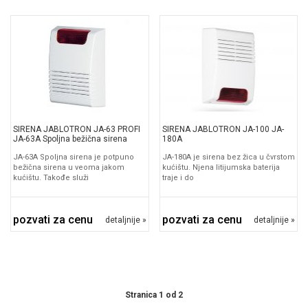
SIRENA JABLOTRON JA-63 PROFI
SIRENA JABLOTRON JA-100 JA-
JA-63A Spoljna bežična sirena
180A
JA-63A Spoljna sirena je potpuno
JA-180A je sirena bez žica u čvrstom
bežična sirena u veoma jakom
kućištu. Njena litijumska baterija
kućištu. Takođe služi
traje i do
pozvati za cenu
pozvati za cenu
detaljnije »
detaljnije »
Stranica 1 od 2