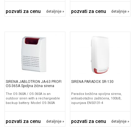
pozvati za cenu
pozvati za cenu
detaljnije »
detaljnije »
SIRENA JABLOTRON JA-63 PROFI
SIRENA PARADOX SR-130
OS-365A Spoljna žična sirena
The OS-360A / OS-365A is an
Paradox bežična spoljna sirena,
outdoor siren with a rechargeable
antisabotažno zaštićena, 100bB,
backup battery. Model OS-360A
ispunjava EN50131-4
pozvati za cenu
pozvati za cenu
detaljnije »
detaljnije »