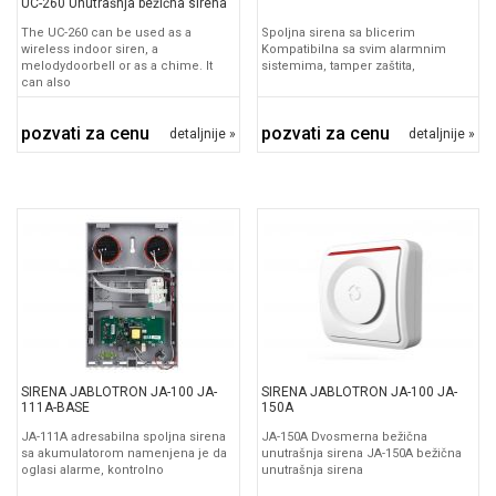
UC-260 Unutrašnja bežična sirena
The UC-260 can be used as a
Spoljna sirena sa blicerim
wireless indoor siren, a
Kompatibilna sa svim alarmnim
melodydoorbell or as a chime. It
sistemima, tamper zaštita,
can also
pozvati za cenu
pozvati za cenu
detaljnije »
detaljnije »
SIRENA JABLOTRON JA-100 JA-
SIRENA JABLOTRON JA-100 JA-
111A-BASE
150A
JA-111A adresabilna spoljna sirena
JA-150A Dvosmerna bežična
sa akumulatorom namenjena je da
unutrašnja sirena JA-150A bežična
oglasi alarme, kontrolno
unutrašnja sirena