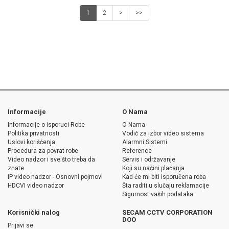
1
2
>
>>
Informacije
O Nama
Informacije o isporuci Robe
O Nama
Politika privatnosti
Vodič za izbor video sistema
Uslovi korišćenja
Alarmni Sistemi
Procedura za povrat robe
Reference
Video nadzor i sve što treba da
Servis i održavanje
znate
Koji su načini plaćanja
IP video nadzor - Osnovni pojmovi
Kad će mi biti isporučena roba
HDCVI video nadzor
Šta raditi u slučaju reklamacije
Sigurnost vaših podataka
Korisnički nalog
SECAM CCTV CORPORATION
DOO
Prijavi se