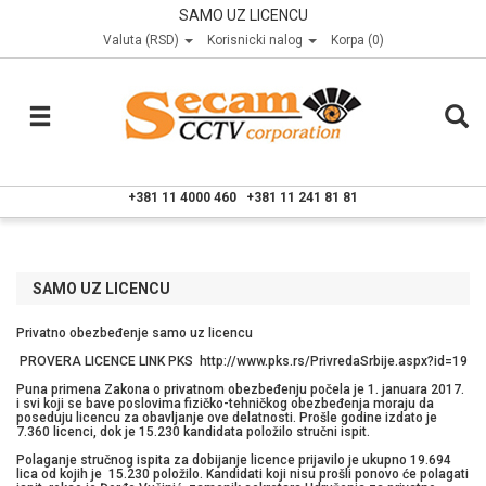
SAMO UZ LICENCU
Valuta (RSD)
Korisnicki nalog
Korpa (0)
+381 11 4000 460
+381 11 241 81 81
SAMO UZ LICENCU
Privatno obezbeđenje samo uz licencu
PROVERA LICENCE LINK PKS
http://www.pks.rs/PrivredaSrbije.aspx?id=19
Puna primena Zakona o privatnom obezbeđenju počela je 1. januara 2017.
i svi koji se bave poslovima fizičko-tehničkog obezbeđenja moraju da
poseduju licencu za obavljanje ove delatnosti. Prošle godine izdato je
7.360 licenci, dok je 15.230 kandidata položilo stručni ispit.
Polaganje stručnog ispita za dobijanje licence prijavilo je ukupno 19.694
lica od kojih je 15.230 položilo. Kandidati koji nisu prošli ponovo će polagati