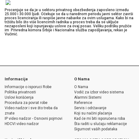
Procenjuje se da je u sektoru privatnog obezbeđenja zaposleno između
25.000 i 30.000 ljudi. Očekuje se da u narednom periodu javni sektor završi
proces licenciranja ili raspiše javne nabavke za ovim uslugama. Kako bi na
tržištu bilo što više licencirnih radnika u proces treba da se uključe
nezaposleni koji ispunjavaju uslove za ovaj posao. Veliku podršku pružiće
im Privredna komora Srbije i Nacionalna služba zapošljavanja, rekao je
Vučinić.
Informacije
O Nama
Informacije o isporuci Robe
O Nama
Politika privatnosti
Vodič za izbor video sistema
Uslovi korišćenja
Alarmni Sistemi
Procedura za povrat robe
Reference
Video nadzor i sve što treba da
Servis i održavanje
znate
Koji su načini plaćanja
IP video nadzor - Osnovni pojmovi
Kad će mi biti isporučena roba
HDCVI video nadzor
Šta raditi u slučaju reklamacije
Sigurnost vaših podataka