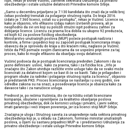
ispit, rekao je Đorđe Vučinić, zamenik sekretara Udruženja za privatno
obezbeđenje i ostale uslužne delatnosti Privredne komore Srbije.
„Samo u decembru prijavljeno je 7.130 kandidata što znači da je veliki broj
čekao poslednji trenutak za polaganje stručnog ispita. Do kraja 2016.
izdato je 7.360 licenci, ostali su u postupku“, rekao je Vučinić. Licence se,
kako je objasnio, vrlo efikasno izdaju nakon izvršenih provera, ali je
neophodno da svi oni koji su položili stručni ispit podnesu zahtev za
dobijanje licence. Licencu za pravna lica dobila su ukupno 92 preduzeća,
od kojih 62 za poslove fizičkog obezbeđenja.
Ministarstvo unutrašnjih poslova (MUP) počeće postupak nadzora i
kontrole, a firme i pojedinci koji su započeli postupak licenciranja imaju
obavezu da je sprovedu do kraja u što kraćem roku, naglasio je Vučinić.
Ističe da PKS pomaže svojim članicama da se uspešno pripreme za taj
proces, kako bi mogle efikasno da obavljaju svoju delatnost.
Vučinić podseća da je postupak licenciranja predviđen Zakonom i da su
jasno definisani uslovi, kako za pravna, tako i za fizička lica. „Vrlo je
značajno što Zakon utvrđuje različite vrste usluge tako da se svako može
licencirati za delatnost kojom se bavi ili će se baviti. Tako je prilagođen i
program obuke za radnike i polaganje stručnog ispita za licencu“, objasnio
je predstavnik PKS. Proces licenciranja se nastavlja i u ovoj godini, sve
odredbe zakona su na snazi, a posedovanje licence je obaveza kako za
davaoce tako i za naručioce usluga.
Prednost je, po rečima Vučinića, što će na tržištu ostati licencirane
kompanije, obučene i opremljene za kvalitetno obavljanje poslova
privatnog obezbeđenja, dok će korisnici usluga i privatni, i javni sektor,
imati garanciju i veći stepen poverenja, jer iza licenci stoji MUP Srbije.
Značajna je uloga i Stručnog saveta za unapređenje rada sektora privatnog
obezbeđenja koji je, u skladu sa Zakonom, formirao ministar unutrašnjih
poslova, u čijem su sastavu pripadnici MUP-a i predstavnici Udruženja za
privatno obezbeđenje i ostale usluge Privredne komore Srbije.