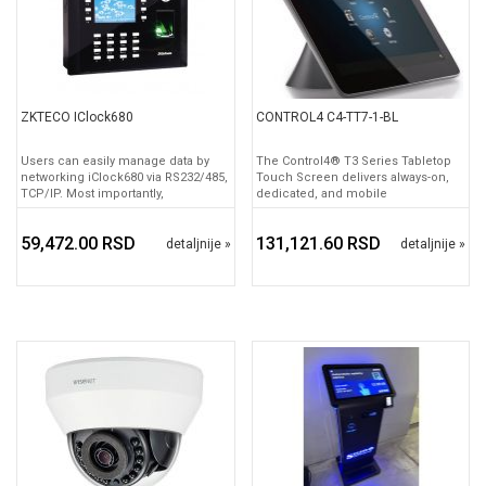
ZKTECO IClock680
CONTROL4 C4-TT7-1-BL
Users can easily manage data by
The Control4® T3 Series Tabletop
networking iClock680 via RS232/485,
Touch Screen delivers always-on,
TCP/IP. Most importantly,
dedicated, and mobile
59,472.00 RSD
131,121.60 RSD
detaljnije »
detaljnije »