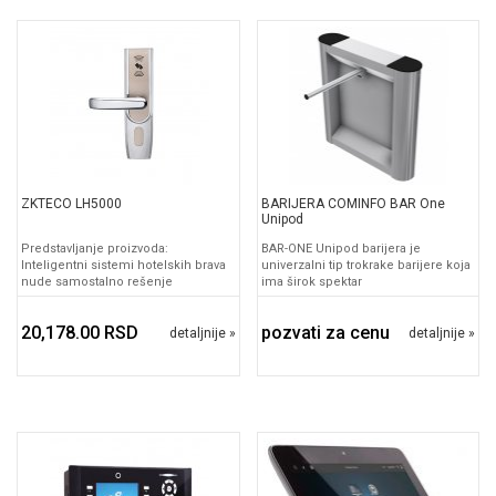
ZKTECO LH5000
BARIJERA COMINFO BAR One
Unipod
Predstavljanje proizvoda:
BAR-ONE Unipod barijera je
Inteligentni sistemi hotelskih brava
univerzalni tip trokrake barijere koja
nude samostalno rešenje
ima širok spektar
20,178.00 RSD
pozvati za cenu
detaljnije »
detaljnije »