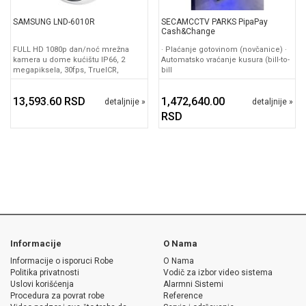
SAMSUNG LND-6010R
SECAMCCTV PARKS PipaPay
Cash&Change
FULL HD 1080p dan/noć mrežna
· Plaćanje gotovinom (novčanice) ·
kamera u dome kućištu IP66, 2
Automatsko vraćanje kusura (bill-to-
megapiksela, 30fps, TrueICR,
bill
13,593.60 RSD
1,472,640.00
detaljnije »
detaljnije »
RSD
Informacije
O Nama
Informacije o isporuci Robe
O Nama
Politika privatnosti
Vodič za izbor video sistema
Uslovi korišćenja
Alarmni Sistemi
Procedura za povrat robe
Reference