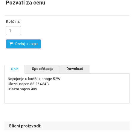
Pozvati za cenu
Količina:
Dodaj u korpu
Specifikacija
Download
Opis
Napajanje u kućištu, snage 52W
Ulazni napon 88-264VAC
Izlazni napon 48V
Slicni proizvodi: